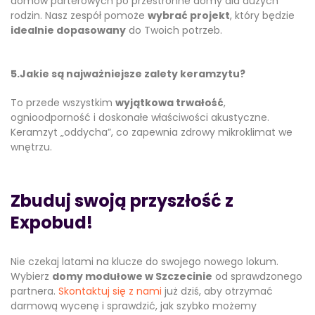
domów parterowych po przestronne domy dla dużych
rodzin. Nasz zespół pomoże
wybrać projekt
, który będzie
idealnie dopasowany
do Twoich potrzeb.
5.Jakie są najważniejsze zalety keramzytu?
To przede wszystkim
wyjątkowa trwałość
,
ognioodporność i doskonałe właściwości akustyczne.
Keramzyt „oddycha”, co zapewnia zdrowy mikroklimat we
wnętrzu.
Zbuduj swoją przyszłość z
Expobud!
Nie czekaj latami na klucze do swojego nowego lokum.
Wybierz
domy modułowe w Szczecinie
od sprawdzonego
partnera.
Skontaktuj się z nami
już dziś, aby otrzymać
darmową wycenę i sprawdzić, jak szybko możemy