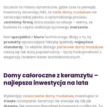
Szczecin to miasto dynamiczne, gdzie czas to pieniądz.
Inwestorzy doceniają fakt, że
tanie domy modułowe
nie
oznaczają niskiej jakości, a optymalizację procesu.
Jesteśmy firmą
, która stawia na relacje – wiemy, że
budowa to często realizacja życiowego
marzenia
.
Nasi
specjaliści
z
biura
technicznego dbają o to, by
produkty
opuszczające fabrykę spełniały
najwyższe
standardy
. To właśnie dlatego
parterowe domy modułowe
cieszą się tak dużą popularnością – łączą funkcjonalność z
elegancją i brakiem barier architektonicznych.
Domy całoroczne z keramzytu –
najlepsza inwestycja na lata
Wybierając
nowoczesne domy modułowe
, inwestujesz w
trwałe
rozwiązanie. Keramzyt nie starzeje się tak jak
drewno
. Nie wymaga kłopotliwej konserwacji co kilka lat. To