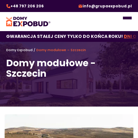
+48 797 206 206
info@grupaexpobud.pl
GWARANCJA STAŁEJ CENY TYLKO DO KOŃCA ROKU!
DNI O
Domy Expobud
/
Domy modułowe – Szczecin
Domy modułowe -
Szczecin