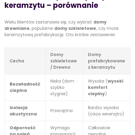
keramzytu – porównanie
Wielu klientów zastanawia się, czy wybrać
domy
drewniane
, popularne
domy szkieletowe
, czy może
keramzytową prefabrykację. Oto krótkie zestawienie:
Domy
Domy
Cecha
szkieletowe
prefabrykowane
/ Drewno
z keramzytu
Niska (dom
Wysoka (
wysoki
Bezwładność
szybko
komfort
cieplna
stygnie)
cieplny
)
Izolacja
Bardzo wysoka
Przeciętna
akustyczna
(cisza wewnątrz)
Odporność
Wymaga
Całkowicie
na ogień
impregnacji
niepalne