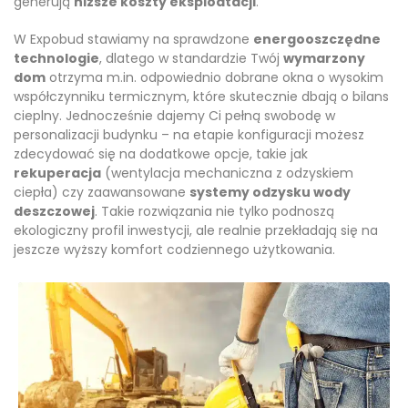
generują
niższe koszty eksploatacji
.
W Expobud stawiamy na sprawdzone
energooszczędne
technologie
, dlatego w standardzie Twój
wymarzony
dom
otrzyma m.in. odpowiednio dobrane okna o wysokim
współczynniku termicznym, które skutecznie dbają o bilans
cieplny. Jednocześnie dajemy Ci pełną swobodę w
personalizacji budynku – na etapie konfiguracji możesz
zdecydować się na dodatkowe opcje, takie jak
rekuperacja
(wentylacja mechaniczna z odzyskiem
ciepła) czy zaawansowane
systemy odzysku wody
deszczowej
. Takie rozwiązania nie tylko podnoszą
ekologiczny profil inwestycji, ale realnie przekładają się na
jeszcze wyższy komfort codziennego użytkowania.