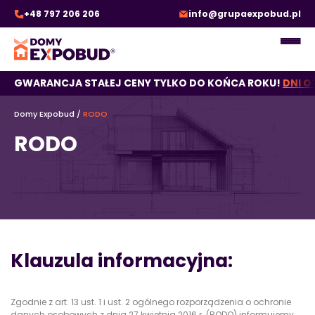
+48 797 206 206
info@grupaexpobud.pl
GWARANCJA STAŁEJ CENY TYLKO DO KOŃCA ROKU!
DNI O
Domy Expobud
/
RODO
RODO
Klauzula informacyjna:
Zgodnie z art. 13 ust. 1 i ust. 2 ogólnego rozporządzenia o ochronie
danych osobowych z dnia 27 kwietnia 2016 r. (RODO) informujemy,