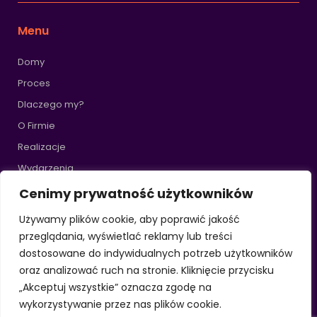
Menu
Domy
Proces
Dlaczego my?
O Firmie
Realizacje
Wydarzenia
Blog
Cenimy prywatność użytkowników
FAQ
Używamy plików cookie, aby poprawić jakość
Kontakt
przeglądania, wyświetlać reklamy lub treści
Finansowanie
dostosowane do indywidualnych potrzeb użytkowników
oraz analizować ruch na stronie. Kliknięcie przycisku
„Akceptuj wszystkie” oznacza zgodę na
Zobacz więcej
wykorzystywanie przez nas plików cookie.