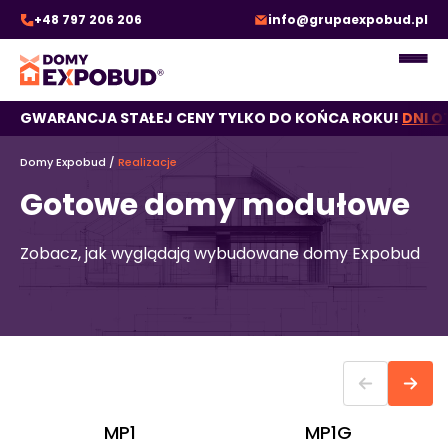
+48 797 206 206
info@grupaexpobud.pl
GWARANCJA STAŁEJ CENY TYLKO DO KOŃCA ROKU!
DNI O
Domy Expobud
/
Realizacje
Gotowe domy modułowe
Zobacz, jak wyglądają wybudowane domy Expobud
MP1
MP1G