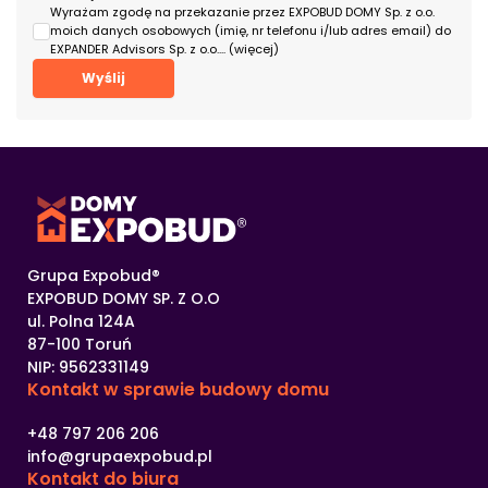
Wyrażam zgodę na przekazanie przez EXPOBUD DOMY Sp. z o.o.
moich danych osobowych (imię, nr telefonu i/lub adres email) do
EXPANDER Advisors Sp. z o.o.
... (więcej)
Grupa Expobud®
EXPOBUD DOMY SP. Z O.O
ul. Polna 124A
87-100 Toruń
NIP: 9562331149
Kontakt w sprawie
budowy domu
+48 797 206 206
info@grupaexpobud.pl
Kontakt
do biura