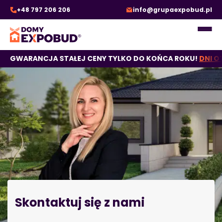
Magda Sieradzka
+48 797 206 206
info@grupaexpobud.pl
GWARANCJA STAŁEJ CENY TYLKO DO KOŃCA ROKU!
DNI O
Skontaktuj się z nami