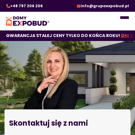
Piotr Pobożny
+48 797 206 206
info@grupaexpobud.pl
GWARANCJA STAŁEJ CENY TYLKO DO KOŃCA ROKU!
DNI O
Skontaktuj się z nami