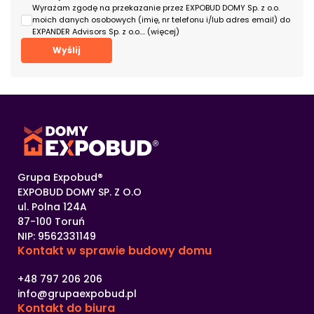
Wyrażam zgodę na przekazanie przez EXPOBUD DOMY Sp. z o.o.
moich danych osobowych (imię, nr telefonu i/lub adres email) do
EXPANDER Advisors Sp. z o.o.
... (więcej)
Grupa Expobud®
EXPOBUD DOMY SP. Z O.O
ul. Polna 124A
87-100 Toruń
NIP: 9562331149
Kontakt w sprawie
budowy domu
+48 797 206 206
info@grupaexpobud.pl
Kontakt
do biura